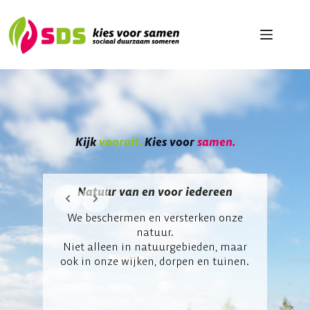
Ga
naar
de
inhoud
Kijk
vooruit.
Kies voor
samen.
Slide 2 of 5
hap waar
Natuur van en voor iedereen
Cultuur a
We beschermen en versterken onze
Cultuur
n worden.
natuur.
zuu
 woningen,
Niet alleen in natuurgebieden, maar
Van fanfar
lijke zorg
ook in onze wijken, dorpen en tuinen.
buurtkunst
uurt.
geeft id