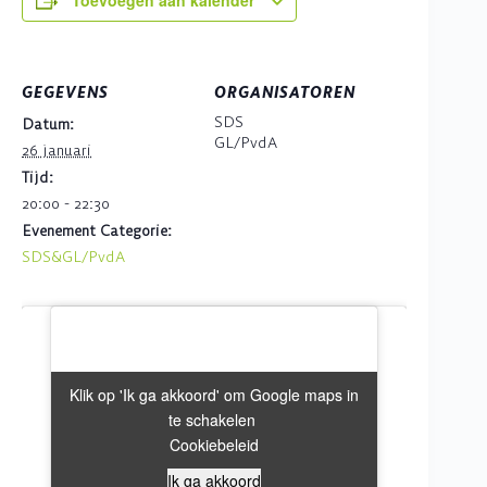
Toevoegen aan kalender
GEGEVENS
ORGANISATOREN
SDS
Datum:
GL/PvdA
26 januari
Tijd:
20:00 - 22:30
Evenement Categorie:
SDS&GL/PvdA
Klik op 'Ik ga akkoord' om Google maps in
Klik op 'Ik ga akkoord' om Google maps in
te schakelen
te schakelen
Cookiebeleid
Cookiebeleid
Ik ga akkoord
Ik ga akkoord