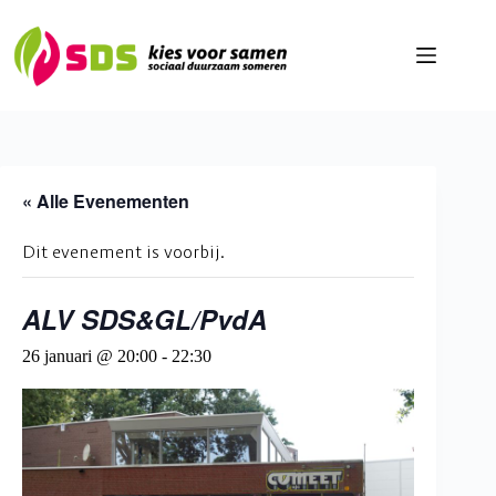
Ga
naar
de
inhoud
« Alle Evenementen
Dit evenement is voorbij.
ALV SDS&GL/PvdA
26 januari @ 20:00
-
22:30