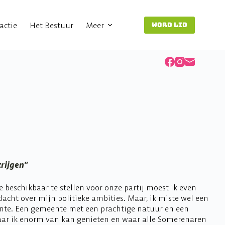
actie
Het Bestuur
Meer
WORD LID
krijgen”
beschikbaar te stellen voor onze partij moest ik even
acht over mijn politieke ambities. Maar, ik miste wel een
nte. Een gemeente met een prachtige natuur en een
aar ik enorm van kan genieten en waar alle Somerenaren