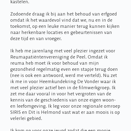
kastelen.
Zodoende draag ik bij aan het behoud van erfgoed
omdat ik het waardevol vind dat we, nu en in de
toekomst, op een leuke manier terug kunnen kijken
naar herkenbare locaties en gebeurtenissen van
deze tijd en van vroeger.
Ik heb me jarenlang met veel plezier ingezet voor
Reumapatiëntenvereniging de Peel. Omdat ik
reuma heb moet ik voor behoud van mijn
gezondheid regelmatig even een stapje terug doen
(nee is ook een antwoord, werd me verteld). Nu zet
ik me in voor Heemkundekring De Vonder waar ik
met veel plezier actief ben in de filmwerkgroep. Ik
zet me daar vooral in voor het vergroten van de
kennis van de geschiedenis van onze eigen woon-
en leefomgeving. Ik leg voor onze regionale omroep
SIRIS en Dit is Helmond vast wat er aan moois is op
velerlei gebied.
Ik kom op voor onze jeugd zodat die een mooie