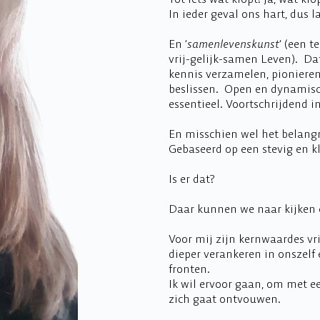
In ieder geval ons hart, dus l
En ‘
samenlevenskunst
‘ (een 
vrij-gelijk-samen Leven). Da
kennis verzamelen, pionieren,
beslissen. Open en dynamisch
essentieel. Voortschrijdend i
En misschien wel het belangr
Gebaseerd op een stevig en 
Is er dat?
Daar kunnen we naar kijken 
Voor mij zijn kernwaardes vr
dieper verankeren in onszelf
fronten.
Ik wil ervoor gaan, om met e
zich gaat ontvouwen.