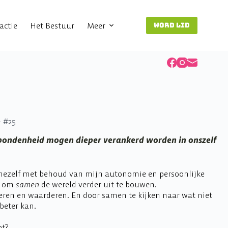
actie
Het Bestuur
Meer
WORD LID
 #25
erbondenheid mogen dieper verankerd worden in onszelf
mezelf met behoud van mijn autonomie en persoonlijke
en om
samen
de wereld verder uit te bouwen.
eren en waarderen. En door samen te kijken naar wat niet
beter kan.
pt?