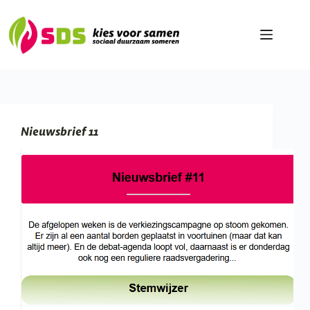
Ga
naar
de
inhoud
Nieuwsbrief 11